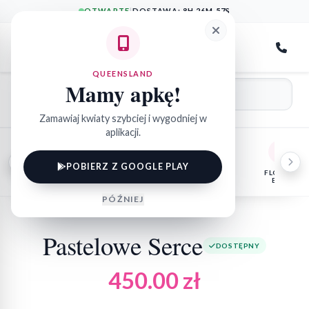
OTWARTE
|
DOSTAWA:
8H 26M 57S
QueensLand
QUEENSLAND
Mamy apkę!
Zamawiaj kwiaty szybciej i wygodniej w
aplikacji.
POBIERZ Z GOOGLE PLAY
NA SZCZEGÓLNE
FLORYSTYKA
KWIATY
FLOWER
OKAZJE
POGRZEBOWA
DONICZKOWE
BOX
PÓŹNIEJ
Pastelowe Serce
DOSTĘPNY
450.00
zł