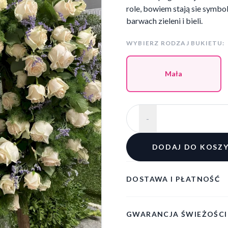
role, bowiem stają sie symb
barwach zieleni i bieli.
WYBIERZ RODZAJ BUKIETU:
Mała
-
DODAJ DO KOSZ
DOSTAWA I PŁATNOŚĆ
GWARANCJA ŚWIEŻOŚCI