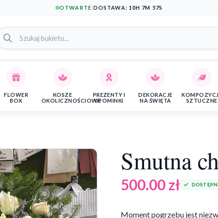
OTWARTE
|
DOSTAWA:
10H 7M 57S
FLOWER
KOSZE
PREZENTY I
DEKORACJE
KOMPOZYC
BOX
OKOLICZNOŚCIOWE
UPOMINKI
NA ŚWIĘTA
SZTUCZNE
Smutna ch
500.00
zł
DOSTĘPN
Moment pogrzebu jest niezwyk