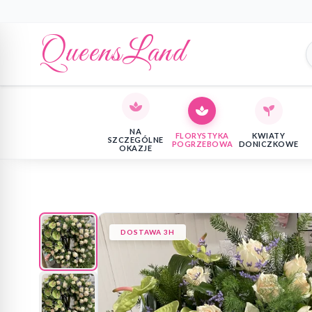
QueensLand
NA
FLORYSTYKA
KWIATY
SZCZEGÓLNE
POGRZEBOWA
DONICZKOWE
OKAZJE
DOSTAWA 3H