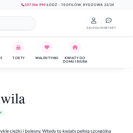
537 506 990
|
ŁÓDŹ - TEOFILÓW, RYDZOWA 22/24
ZALOGUJ
KONTAKT
JE
TORTY
WALENTYNKI
KWIATY DO
DOMU I BIURA
wila
Y
le ciężki i bolesny. Wtedy to kwiaty pełnią szcególną