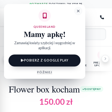
OTWARTE
|
DOSTAWA:
2H 41M 0S
QueensLand
QUEENSLAND
Mamy apkę!
Zamawiaj kwiaty szybciej i wygodniej w
aplikacji.
POBIERZ Z GOOGLE PLAY
KWIATY
FLOWER
KOSZE
PREZENTY I
DONICZKOWE
BOX
OKOLICZNOŚCIOWE
UPOMINKI
PÓŹNIEJ
Flower box kocham
DOSTĘPNY
150.00
zł