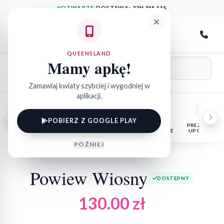
OTWARTE
|
DOSTAWA:
22H 5M 11S
QueensLand
QUEENSLAND
Mamy apkę!
Zamawiaj kwiaty szybciej i wygodniej w
aplikacji.
POBIERZ Z GOOGLE PLAY
KWIATY
FLOWER
KOSZE
PREZENTY I
DONICZKOWE
BOX
OKOLICZNOŚCIOWE
UPOMINKI
PÓŹNIEJ
Powiew Wiosny
DOSTĘPNY
130.00
zł