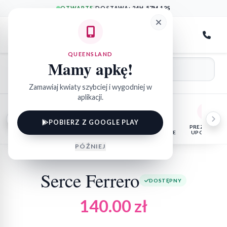
OTWARTE
|
DOSTAWA:
24H 57M 12S
QueensLand
QUEENSLAND
Mamy apkę!
Zamawiaj kwiaty szybciej i wygodniej w
aplikacji.
POBIERZ Z GOOGLE PLAY
KWIATY
FLOWER
KOSZE
PREZENTY I
DONICZKOWE
BOX
OKOLICZNOŚCIOWE
UPOMINKI
PÓŹNIEJ
Serce Ferrero
DOSTĘPNY
140.00
zł