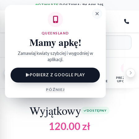
OTWARTE
|
DOSTAWA:
5H 46M 26S
QueensLand
QUEENSLAND
Mamy apkę!
Zamawiaj kwiaty szybciej i wygodniej w
aplikacji.
POBIERZ Z GOOGLE PLAY
KWIATY
FLOWER
KOSZE
PREZENTY I
DONICZKOWE
BOX
OKOLICZNOŚCIOWE
UPOMINKI
PÓŹNIEJ
Wyjątkowy
DOSTĘPNY
120.00
zł