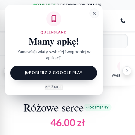
OTWARTE
|
DOSTAWA:
22H 23M 26S
QueensLand
QUEENSLAND
Mamy apkę!
Zamawiaj kwiaty szybciej i wygodniej w
aplikacji.
POBIERZ Z GOOGLE PLAY
DEKORACJE NA
KOMPOZYCJE
TORTY
WALENTYNKI
ŚWIĘTA
SZTUCZNE
PÓŹNIEJ
Różowe serce
DOSTĘPNY
46.00
zł