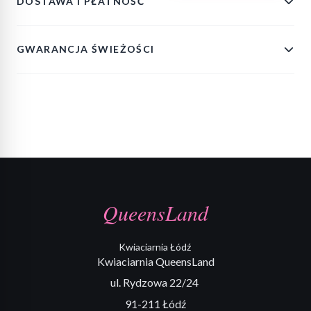
DOSTAWA I PŁATNOŚĆ
GWARANCJA ŚWIEŻOŚCI
QueensLand
Kwiaciarnia Łódź
Kwiaciarnia QueensLand
ul. Rydzowa 22/24
91-211 Łódź