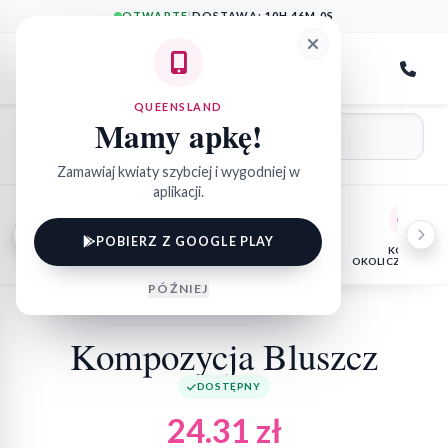
OTWARTE
|
DOSTAWA:
10H 46M 0S
QueensLand
QUEENSLAND
Mamy apkę!
Zamawiaj kwiaty szybciej i wygodniej w
aplikacji.
POBIERZ Z GOOGLE PLAY
E
FLORYSTYKA
KWIATY
FLOWER
KOSZE
POGRZEBOWA
DONICZKOWE
BOX
OKOLICZNOŚCIO
PÓŹNIEJ
Kompozycja Bluszcz
DOSTĘPNY
24.31
zł