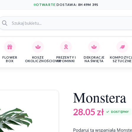
OTWARTE
|
DOSTAWA:
8H 49M 38S
FLOWER
KOSZE
PREZENTY I
DEKORACJE
KOMPOZYC
BOX
OKOLICZNOŚCIOWE
UPOMINKI
NA ŚWIĘTA
SZTUCZNE
Monstera
28.05
zł
DOSTĘPNY
Podaruj tą wspaniałą Monste