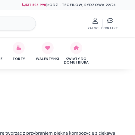
537 506 990
|
ŁÓDŹ - TEOFILÓW, RYDZOWA 22/24
ZALOGUJ
KONTAKT
JE
TORTY
WALENTYNKI
KWIATY DO
DOMU I BIURA
rę tworząc z przybraniem piękną kompozycję z ciekawą