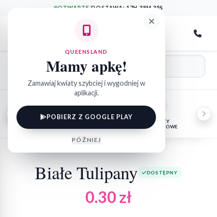
OTWARTE
|
DOSTAWA:
17H 38M 35S
QueensLand
QUEENSLAND
Mamy apkę!
Zamawiaj kwiaty szybciej i wygodniej w
aplikacji.
POBIERZ Z GOOGLE PLAY
NA SZCZEGÓLNE
FLORYSTYKA
KWIATY
FLO
OKAZJE
POGRZEBOWA
DONICZKOWE
BO
PÓŹNIEJ
Białe Tulipany
DOSTĘPNY
0.30
zł