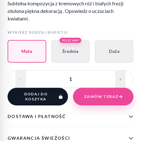
Subtelna kompozycja z kremowych róż i białych frezji
otulona piękna dekoracją . Opowiedz o uczuciach
kwiatami .
WYBIERZ RODZAJ BUKIETU:
POLECAMY
Mała
Średnia
Duża
-
+
DODAJ DO
ZAMÓW TERAZ
KOSZYKA
DOSTAWA I PŁATNOŚĆ
GWARANCJA ŚWIEŻOŚCI