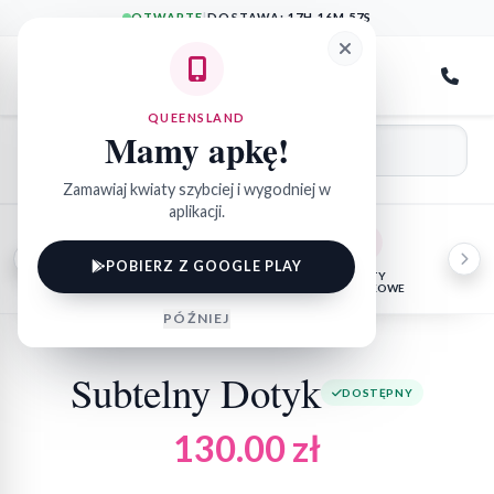
OTWARTE
|
DOSTAWA:
17H 16M 57S
QueensLand
QUEENSLAND
Mamy apkę!
Zamawiaj kwiaty szybciej i wygodniej w
aplikacji.
POBIERZ Z GOOGLE PLAY
NA SZCZEGÓLNE
FLORYSTYKA
KWIATY
FLO
OKAZJE
POGRZEBOWA
DONICZKOWE
BO
PÓŹNIEJ
Subtelny Dotyk
DOSTĘPNY
130.00
zł