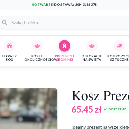
OTWARTE
|
DOSTAWA:
20H 31M 36S
FLOWER
KOSZE
PREZENTY I
DEKORACJE
KOMPOZYC
BOX
OKOLICZNOŚCIOWE
UPOMINKI
NA ŚWIĘTA
SZTUCZNE
Kosz Prez
65.45
zł
DOSTĘPNY
Idealny prezent na wszelkiego