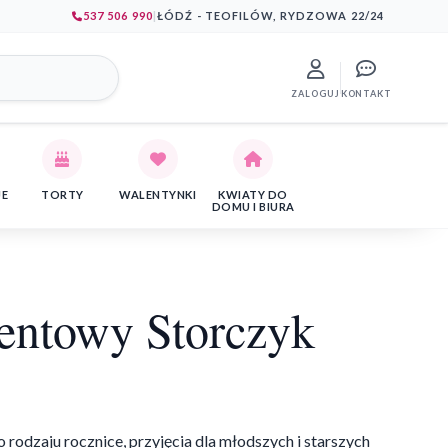
537 506 990
|
ŁÓDŹ - TEOFILÓW, RYDZOWA 22/24
ZALOGUJ
KONTAKT
JE
TORTY
WALENTYNKI
KWIATY DO
DOMU I BIURA
entowy Storczyk
 rodzaju rocznice, przyjęcia dla młodszych i starszych