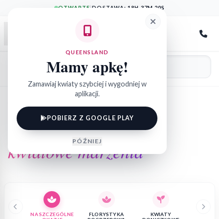
OTWARTE
|
DOSTAWA:
18H 37M 20S
QueensLand
QUEENSLAND
Mamy apkę!
Zamawiaj kwiaty szybciej i wygodniej w
aplikacji.
KWIACIARNIA ŁÓDŹ SINCE 2010
POBIERZ Z GOOGLE PLAY
Spełniamy
PÓŹNIEJ
kwiatowe marzenia
NA SZCZEGÓLNE
FLORYSTYKA
KWIATY
FLOW