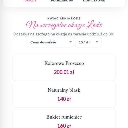
OKAZJE
POGRZEBOWA
DONICZKOWE
BO
KWIACIARNIA ŁÓDŹ
Na szczególne okazje Łódź
Dostawa na szczególne okazje na terenie Łodzi już do 3h!
Sortowanie ceny
Liczba produktów na stronę
DOSTAWA
DO KOSZYKA
Kolorowe Prosecco
200.01 zł
SZCZEGÓŁY
DOSTAWA
DO KOSZYKA
Naturalny blask
140 zł
SZCZEGÓŁY
DOSTAWA
DO KOSZYKA
Bukiet rumieniec
160 zł
SZCZEGÓŁY