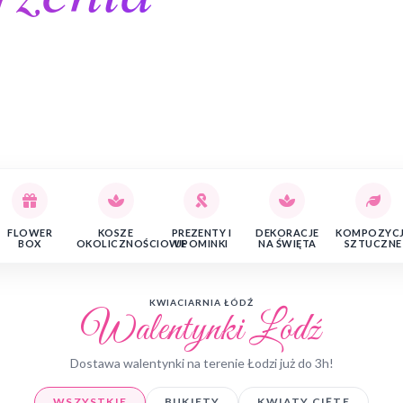
FLOWER
KOSZE
PREZENTY I
DEKORACJE
KOMPOZYC
BOX
OKOLICZNOŚCIOWE
UPOMINKI
NA ŚWIĘTA
SZTUCZNE
KWIACIARNIA ŁÓDŹ
Walentynki Łódź
Dostawa walentynki na terenie Łodzi już do 3h!
WSZYSTKIE
BUKIETY
KWIATY CIĘTE