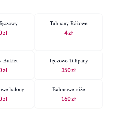
3H
Tęczowy
Tulipany Różowe
YKA
DO KOSZYKA
 zł
4 zł
3H
 Bukiet
Tęczowe Tulipany
YKA
DO KOSZYKA
 zł
350 zł
3H
owe balony
Balonowe róże
YKA
DO KOSZYKA
 zł
160 zł