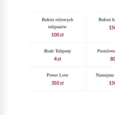
3H
3H
Bukiet różowych
Bukiet h
DO KOSZYKA
DO KOSZ
tulipanów
150
100 zł
3H
3H
Białe Tulipany
Pastelowe
DO KOSZYKA
DO KOSZ
4 zł
80
3H
3H
Power Love
Namiętne 
DO KOSZYKA
DO KOSZ
350 zł
150