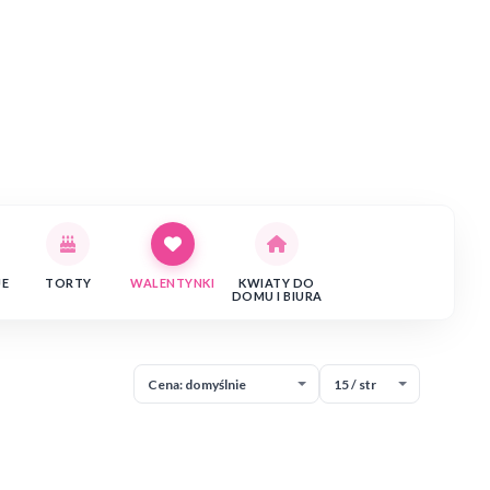
JE
TORTY
WALENTYNKI
KWIATY DO
DOMU I BIURA
Sortowan
Liczba p