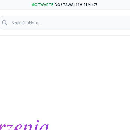
OTWARTE
|
DOSTAWA:
11H 51M 47S
rzenia